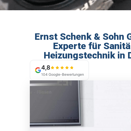
Sanitärt
Ernst Schenk & Sohn 
Experte für Sanitä
Ernst Schenk und Sohn Gm
Heizungstechnik in 
Badmodernisierung und Ba
Mehr erf