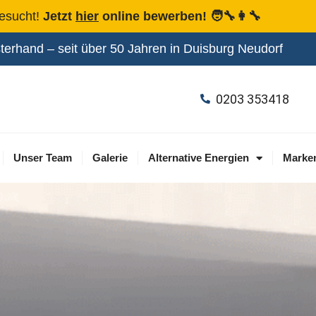
esucht!
Jetzt
hier
online bewerben! 🧑‍🔧👩‍🔧
erhand – seit über 50 Jahren in Duisburg Neudorf
0203 353418
Unser Team
Galerie
Alternative Energien
Marke