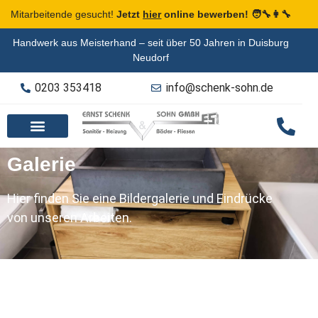
Mitarbeitende gesucht!
Jetzt
hier
online bewerben! 🧑‍🔧👩‍🔧
Handwerk aus Meisterhand – seit über 50 Jahren in Duisburg
Neudorf
0203 353418
info@schenk-sohn.de
Galerie
Hier finden Sie eine Bildergalerie und Eindrücke
von unseren Arbeiten.